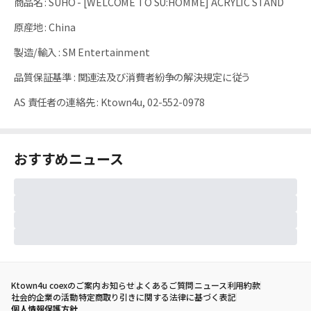
商品名
:
SUHO - [WELCOME TO SU:HOMME] ACRYLIC STAND
原産地
:
China
製造/輸入
:
SM Entertainment
品質保証基準
:
関連法及び消費者紛争の解決規定に従う
AS 責任者の連絡先
:
Ktown4u, 02-552-0978
おすすめニュース
Ktown4u coexのご案内
お知らせ
よくあるご質問
ニュース
利用約款
社会的企業の活動
特定商取り引きに関する法律に基づく表記
個人情報保護方針