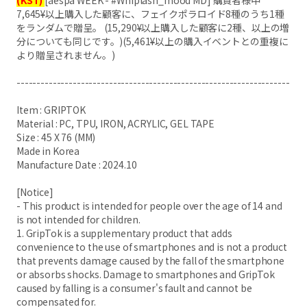
(KST)
[aespa WEEK - #Whiplash_mood MD] 購買者様中
7,645¥以上購入した顧客に、フェイクポラロイド8種のうち1種
をランダムで贈呈。 (15,290¥以上購入した顧客に2種、以上の増
分についても同じです。)(5,461¥以上の購入イベントとの重複に
より贈呈されません。)
--------------------------------------------------------------------
Item : GRIPTOK
Material : PC, TPU, IRON, ACRYLIC, GEL TAPE
Size : 45 X 76 (MM)
Made in Korea
Manufacture Date : 2024.10
[Notice]
- This product is intended for people over the age of 14 and
is not intended for children.
1. GripTok is a supplementary product that adds
convenience to the use of smartphones and is not a product
that prevents damage caused by the fall of the smartphone
or absorbs shocks. Damage to smartphones and GripTok
caused by falling is a consumer's fault and cannot be
compensated for.