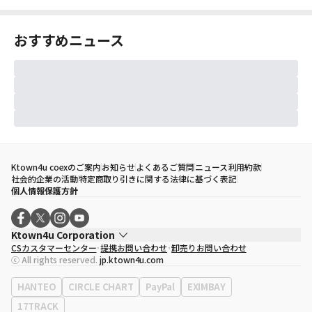
おすすめニュース
Ktown4u coexのご案内
お知らせ
よくあるご質問
ニュース
利用約款
社会的企業の活動
特定商取り引きに関する法律に基づく表記
個人情報保護方針
Ktown4u Corporation
CSカスタマーセンター
提携お問い合わせ
卸売りお問い合わせ
代表取締役
ソン・ヒョミン
ⓒ All rights reserved.
jp.ktown4u.com
事業者登録番号
120-87-71116
eContext
0120-23-7523
HANTEO
CIRCLE CHART
PayPal
EXIMBAY
事務所住所
ソウル特別市江南区永東大路513、3階(三成洞、coex)
17TRACK