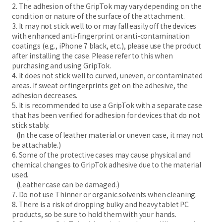
2. The adhesion of the GripTok may vary depending on the
condition or nature of the surface of the attachment.
3. It may not stick well to or may fall easily off the devices
with enhanced anti-fingerprint or anti-contamination
coatings (e.g., iPhone 7 black, etc.), please use the product
after installing the case. Please refer to this when
purchasing and using GripTok.
4. It does not stick well to curved, uneven, or contaminated
areas. If sweat or fingerprints get on the adhesive, the
adhesion decreases.
5. It is recommended to use a GripTok with a separate case
that has been verified for adhesion for devices that do not
stick stably.
(In the case of leather material or uneven case, it may not
be attachable.)
6. Some of the protective cases may cause physical and
chemical changes to GripTok adhesive due to the material
used.
(Leather case can be damaged.)
7. Do not use Thinner or organic solvents when cleaning.
8. There is a risk of dropping bulky and heavy tablet PC
products, so be sure to hold them with your hands.