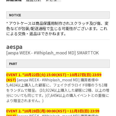
NOTICE
*
アウトケースは商品保護用制作されスクラッチ及び傷、変
色などが包装/配送過程で生じる可能性がございます。これ
による交換・返品はできかねます。
aespa
[aespa WEEK - #Whiplash_mood MD] SMARTTOK
PART
EVENT 1. *10月22日(火) 15:00 (KST) ~ 10月27日(日) 23:59
(KST)
[aespa WEEK - #Whiplash_mood MD] 購買者様中
5,461¥以上購入した顧客に、フェイクポラロイド8種のうち1種
をランダムで贈呈。 (10,922¥以上購入した顧客に2種、以上の増
分についても同じです。)(7,645¥以上の購入イベントとの重複に
より贈呈されません。)
EVENT 2. *10月28日(月) 00:00 (KST) ~ 11月3日(日) 23:59