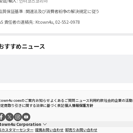
製造/輸入
:
인터코스코리아
品質保証基準
:
関連法及び消費者紛争の解決規定に従う
AS 責任者の連絡先
:
Ktown4u, 02-552-0978
おすすめニュース
town4u coexのご案内
お知らせ
よくあるご質問
ニュース
利用約款
社会的企業の活動
特定商取り引きに関する法律に基づく表記
個人情報保護方針
town4u Corporation
CSカスタマーセンター
提携お問い合わせ
卸売りお問い合わせ
代表取締役
ソン・ヒョミン