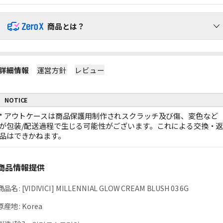
商品とは？
ZeroX商品で送料を負担せずにショッピングをお楽しみください！
詳細情報
運営方針
レビュー
1
ZeroX商品には追加送料がかかりません。
ZeroX商品と他の商品を一緒にご購入いただくと、送料は他の商品にのみ
かかります。
NOTICE
（ZeroX商品には送料がかかりません。）
2
ZeroX商品だけを購入する場合、最小送料が適用されます。
*
アウトケースは商品保護用制作されスクラッチ及び傷、変色など
ZeroX商品だけをご購入いただくと、最も軽い商品1点を基準に最小送料の
が包装/配送過程で生じる可能性がございます。これによる交換・
みがかかります。
品はできかねます。
例：ZeroX 1個の送料 = ZeroX 10個の送料
ZeroX商品だけで10,000円以上お買い上げの場合、送料無料となりま
3
す。
商品情報提供
1回の注文でZeroX商品だけを10,000円以上購入すると、送料は完全に無料
になります！
商品名
（ZeroX以外の商品が含まれている場合、送料無料は適用されません。）
:
[VIDIVICI] MILLENNIAL GLOW CREAM BLUSH 03 6G
原産地
:
Korea