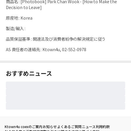
商品名
:
[Photobook] Park Chan Wook - [How to Make the
Decision to Leave]
原産地
:
Korea
製造/輸入
:
品質保証基準
:
関連法及び消費者紛争の解決規定に従う
AS 責任者の連絡先
:
Ktown4u, 02-552-0978
おすすめニュース
Ktown4u coexのご案内
お知らせ
よくあるご質問
ニュース
利用約款