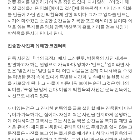
언뜻 관계를 발견하기 어려운 장면도 있다. 다시 말해 『어떻게 헤
어질 결심을』은 영화 [헤어질 결심]에 종속된 책이 아니라 이 영화
를 만들어 가던 인간 박찬욱에 관한 책이다. 그가 그 영화를 만드는
시기에 마주쳤던 소중한 순간들을 기록한 포토 에세이인 셈이다. 이
책을 읽는 독자들은 영화 감독 박찬욱과 홀로 거리를 걷는 사진가
박찬욱을 동시에 만나게 된다.
진중한 사진과 유쾌한 코멘터리
단독 사진집 『너의 표정』에서 그러했듯, 박찬욱의 사진 세계는
발견하고자 하는 열망으로 가득하다. 영화가 ‘만드는’ 일이라면 사
진은 ‘발견하는’ 일인 셈이다. 어떤 사물들은 쉽게 지나쳐 버릴 수 있
는 평범한 풍경 속에 있다가 특별한 시간과 빛 속에서 불현듯 시선
을 사로잡게 된다. 그 사물이 아름다워 보이는 순간 그것은 하나의
의미를, ‘표정’을 얻게 된다. 이렇게 박찬욱의 사진은 문득 번뜩이는
시선으로 채워져 있다.
재미있는 점은 그 진지한 번뜩임을 글로 설명할 때는 진중함이 아닌
유머가 가득하다는 점이다. 자신이 찍은 사진을 진지하게 설명하는
게 어색하다고 고백하는 그는 사진을 찍은 순간들을 복기할 때면 즐
거운 유머와 재치를 사용한다. 유쾌하면서도 무게감을 잃지 않는 그
문장들은 사진을 보고 읽는 즐거움을 배가한다. 창작자 박찬욱의 팬
이라면 세상을 포착하고 기록하는 그의 사진과 글을 접하면서 커다