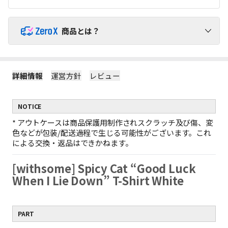
商品とは？
ZeroX商品で送料を負担せずにショッピングをお楽しみくだ
さい！
詳細情報
運営方針
レビュー
1
ZeroX商品には追加送料がかかりません。
ZeroX商品と他の商品を一緒にご購入いただくと、送料は他の商
NOTICE
品にのみかかります。
（ZeroX商品には送料がかかりません。）
*
アウトケースは商品保護用制作されスクラッチ及び傷、変
2
ZeroX商品だけを購入する場合、最小送料が適用されます。
色などが包装/配送過程で生じる可能性がございます。これ
ZeroX商品だけをご購入いただくと、最も軽い商品1点を基準に最
による交換・返品はできかねます。
小送料のみがかかります。
例：ZeroX 1個の送料 = ZeroX 10個の送料
[withsome] Spicy Cat “Good Luck
ZeroX商品だけで10,000円以上お買い上げの場合、送料無料と
3
なります。
When I Lie Down” T-Shirt White
1回の注文でZeroX商品だけを10,000円以上購入すると、送料は完
全に無料になります！
（ZeroX以外の商品が含まれている場合、送料無料は適用されま
PART
せん。）