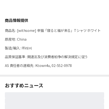
商品情報提供
商品名
:
[withsome] 辛猫「寝ると福が来る」Tシャツ ホワイト
原産地
:
China
製造/輸入
:
㈜래버
品質保証基準
:
関連法及び消費者紛争の解決規定に従う
AS 責任者の連絡先
:
Ktown4u, 02-552-0978
おすすめニュース