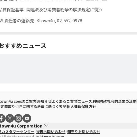
品質保証基準
:
関連法及び消費者紛争の解決規定に従う
AS 責任者の連絡先
:
Ktown4u, 02-552-0978
おすすめニュース
town4u coexのご案内
お知らせ
よくあるご質問
ニュース
利用約款
社会的企業の活動
特定商取り引きに関する法律に基づく表記
個人情報保護方針
town4u Corporation
CSカスタマーセンター
提携お問い合わせ
卸売りお問い合わせ
代表取締役
ソン・ヒョミン
 All rights reserved.
jp.ktown4u.com