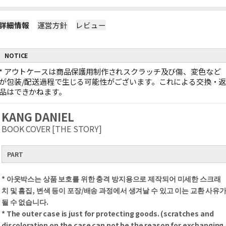
詳細情報
運営方針
レビュー
NOTICE
*
アウトケースは商品保護用制作されスクラッチ及び傷、変色など
が包装/配送過程で生じる可能性がございます。これによる交換・
品はできかねます。
KANG DANIEL
BOOK COVER [THE STORY]
PART
* 아웃박스는 상품 보호를 위한 충격 방지용으로 제작되어 미세한 스크래
치 및 흠집, 변색 등이 포장/배송 과정에서 생겨날 수 있고 이는 교환 사유
될 수 없습니다.
* The outer case is just for protecting goods. (scratches and
discoloration on the case can not be the reason for exchanging