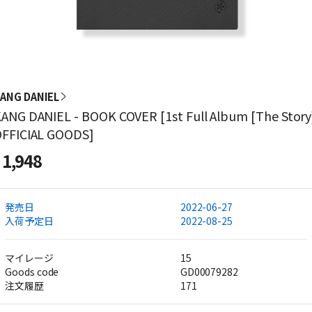
ANG DANIEL
ANG DANIEL - BOOK COVER [1st Full Album [The Story
FFICIAL GOODS]
1,948
発売日
2022-06-27
入荷予定日
2022-08-25
マイレージ
15
Goods code
GD00079282
注文履歴
171