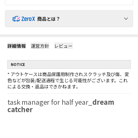
商品とは？
ZeroX商品で送料を負担せずにショッピングをお楽しみくだ
さい！
詳細情報
運営方針
レビュー
1
ZeroX商品には追加送料がかかりません。
ZeroX商品と他の商品を一緒にご購入いただくと、送料は他の商
NOTICE
品にのみかかります。
（ZeroX商品には送料がかかりません。）
*
アウトケースは商品保護用制作されスクラッチ及び傷、変
2
ZeroX商品だけを購入する場合、最小送料が適用されます。
色などが包装/配送過程で生じる可能性がございます。これ
ZeroX商品だけをご購入いただくと、最も軽い商品1点を基準に最
による交換・返品はできかねます。
小送料のみがかかります。
例：ZeroX 1個の送料 = ZeroX 10個の送料
task manager for half year_
dream
ZeroX商品だけで10,000円以上お買い上げの場合、送料無料と
3
なります。
catcher
1回の注文でZeroX商品だけを10,000円以上購入すると、送料は完
全に無料になります！
（ZeroX以外の商品が含まれている場合、送料無料は適用されま
せん。）