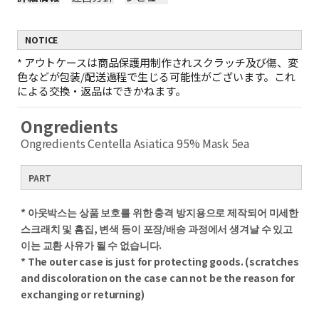
NOTICE
*
アウトケースは商品保護用制作されスクラッチ及び傷、変
色などが包装/配送過程で生じる可能性がございます。これ
による交換・返品はできかねます。
Ongredients
Ongredients Centella Asiatica 95% Mask 5ea
PART
* 아웃박스는 상품 보호를 위한 충격 방지용으로 제작되어 미세한
스크래치 및 흠집, 변색 등이 포장/배송 과정에서 생겨날 수 있고
이는 교환 사유가 될 수 없습니다.
* The outer case is just for protecting goods. (scratches
and discoloration on the case can not be the reason for
exchanging or returning)