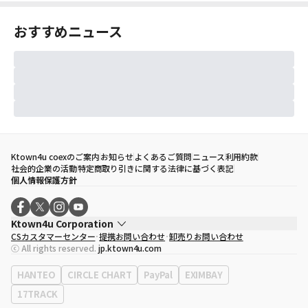
おすすめニュース
Ktown4u coexのご案内
お知らせ
よくあるご質問
ニュース
利用約款
社会的企業の活動
特定商取り引きに関する法律に基づく表記
個人情報保護方針
Ktown4u Corporation
CSカスタマーセンター
提携お問い合わせ
卸売りお問い合わせ
代表取締役
ソン・ヒョミン
ⓒ All rights reserved.
jp.ktown4u.com
事業者登録番号
120-87-71116
eContext
0120-23-7523
HANTEO
CIRCLE CHART
PayPal
EXIMBAY
事務所住所
ソウル特別市江南区永東大路513、3階(三成洞、coex)
17TRACK