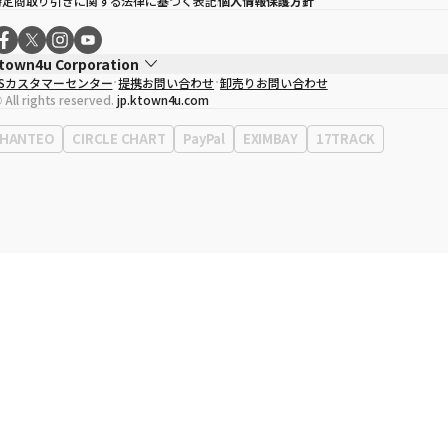
特定商取り引きに関する法律に基づく表記
個人情報保護方針
town4u Corporation
CSカスタマーセンター
提携お問い合わせ
卸売りお問い合わせ
代表取締役
ソン・ヒョミン
 All rights reserved.
jp.ktown4u.com
事業者登録番号
120-87-71116
Context
0120-23-7523
HANTEO
CIRCLE CHART
PayPal
EXIMBAY
17TRACK
事務所住所
ソウル特別市江南区永東大路513、3階(三成洞、coex)