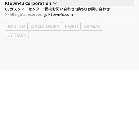
Ktown4u Corporation
CSカスタマーセンター
提携お問い合わせ
卸売りお問い合わせ
代表取締役
ソン・ヒョミン
ⓒ All rights reserved.
jp.ktown4u.com
事業者登録番号
120-87-71116
eContext
0120-23-7523
HANTEO
CIRCLE CHART
PayPal
EXIMBAY
事務所住所
ソウル特別市江南区永東大路513、3階(三成洞、coex)
17TRACK