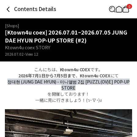
0
Contents Details
[
Shops
]
[Ktown4u coex] 2026.07.01~2026.07.05 JUNG
DAE HYUN POP-UP STORE (#2)
Ktown4u coex STORY
2026.07.02
View
12
こんにちは、
Ktown4u COEX
です。
2026年7月1日から7月5日まで
、
Ktown4u COEX
にて
정대현 (JUNG DAE HYUN) - 미니앨범 2집 [PUZZL(OV)E] POP-UP
STORE
を開催しております！
一緒に見に行きましょう！(ว˙∇˙)ง