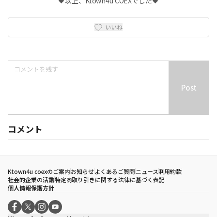
🖤以上、Ktown4u COEXでした🖤
いいね
Post
コメント
Ktown4u coexのご案内
お知らせ
よくあるご質問
ニュース
利用約款
社会的企業の活動
特定商取り引きに関する法律に基づく表記
個人情報保護方針