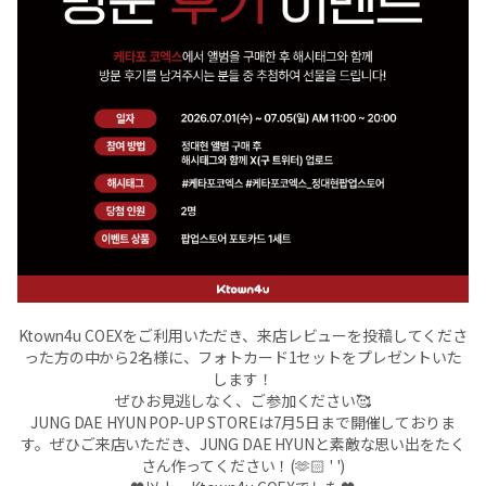
Ktown4u COEXをご利用いただき、来店レビューを投稿してくださ
った方の中から2名様に、フォトカード1セットをプレゼントいた
します！
ぜひお見逃しなく、ご参加ください🥰
JUNG DAE HYUN POP-UP STOREは7月5日まで開催しておりま
す。ぜひご来店いただき、JUNG DAE HYUNと素敵な思い出をたく
さん作ってください！(🫶🏻 ' ')