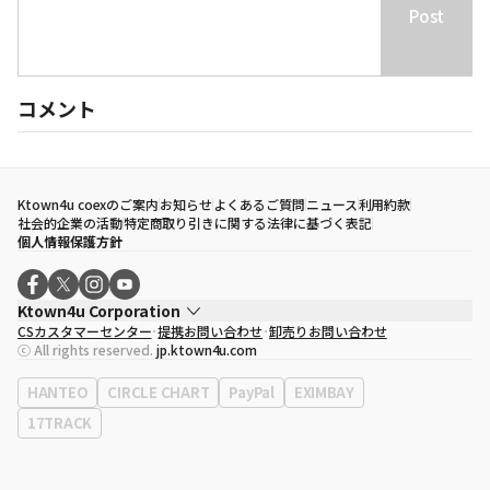
Post
コメント
Ktown4u coexのご案内
お知らせ
よくあるご質問
ニュース
利用約款
社会的企業の活動
特定商取り引きに関する法律に基づく表記
個人情報保護方針
Ktown4u Corporation
CSカスタマーセンター
提携お問い合わせ
卸売りお問い合わせ
代表取締役
ソン・ヒョミン
ⓒ All rights reserved.
jp.ktown4u.com
事業者登録番号
120-87-71116
eContext
0120-23-7523
HANTEO
CIRCLE CHART
PayPal
EXIMBAY
事務所住所
ソウル特別市江南区永東大路513、3階(三成洞、coex)
17TRACK