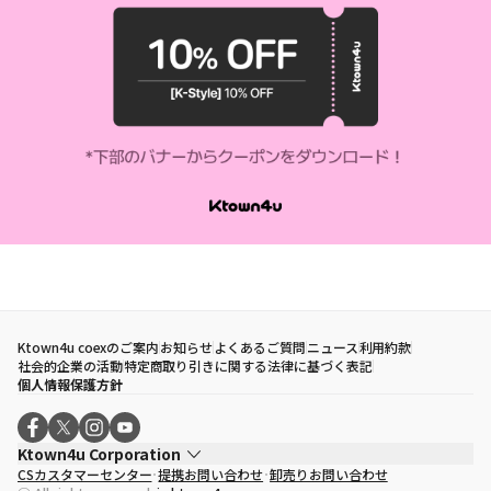
Ktown4u coexのご案内
お知らせ
よくあるご質問
ニュース
利用約款
社会的企業の活動
特定商取り引きに関する法律に基づく表記
個人情報保護方針
Ktown4u Corporation
CSカスタマーセンター
提携お問い合わせ
卸売りお問い合わせ
代表取締役
ソン・ヒョミン