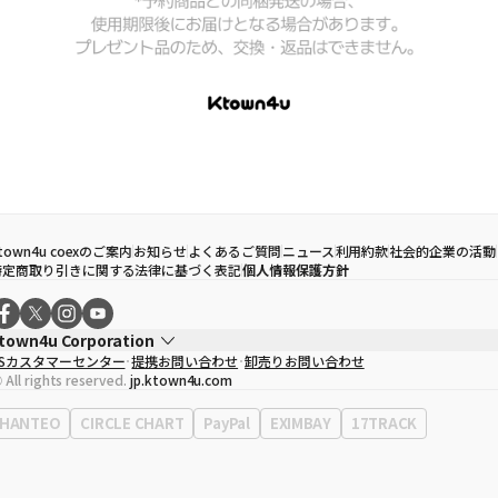
town4u coexのご案内
お知らせ
よくあるご質問
ニュース
利用約款
社会的企業の活動
特定商取り引きに関する法律に基づく表記
個人情報保護方針
town4u Corporation
CSカスタマーセンター
提携お問い合わせ
卸売りお問い合わせ
代表取締役
ソン・ヒョミン
 All rights reserved.
jp.ktown4u.com
事業者登録番号
120-87-71116
Context
0120-23-7523
HANTEO
CIRCLE CHART
PayPal
EXIMBAY
17TRACK
事務所住所
ソウル特別市江南区永東大路513、3階(三成洞、coex)