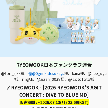
RYEOWOOK日本ファンクラブ連合
@tori_sjxx様、
굶@0genkidesukays
様、kana様、@hee_uyu
様、ring様、@assan_0038様、@ 1oto1oto様
✓ RYEOWOOK - [2026 RYEOWOOK'S AGIT
CONCERT : DIVE TO BLUE MD]
販売期間 : ~2026.07.13(月) 23:59(KST)