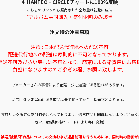
4.
HANTEO・CIRCLEチャートに100%反映
こちらのリンクから販売された全数量は初動に反映
*アルバム共同購入・寄付企画のみ該当
注文時の注意事項
注意 : 日本配送代行地への配送不可
配送代行地への配送は原則的に不可となっております。
発送不可及び払い戻しは不可となり、廃棄による諸費用はお客
負担になりますのでご参考の程、お願い致します。
✓メーカーさんの事情により配送に少し遅延がある恐れがあります。
✓ 同一注文番号内にある商品は全て揃ってから一括発送となります。
✓ 専用リンク限定の割引価格となっております。通常商品と間違わないようご注意く
さい。(商品価格はレートにより毎日変動)
✓ 誤送/破損/不良品についての交換および返品処理を行うためには、開封時の動画が