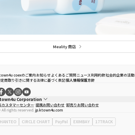
Meality 商店
town4u coexのご案内
お知らせ
よくあるご質問
ニュース
利用約款
社会的企業の活動
特定商取り引きに関する法律に基づく表記
個人情報保護方針
town4u Corporation
CSカスタマーセンター
提携お問い合わせ
卸売りお問い合わせ
代表取締役
ソン・ヒョミン
 All rights reserved.
jp.ktown4u.com
事業者登録番号
120-87-71116
Context
0120-23-7523
HANTEO
CIRCLE CHART
PayPal
EXIMBAY
17TRACK
事務所住所
ソウル特別市江南区永東大路513、3階(三成洞、coex)