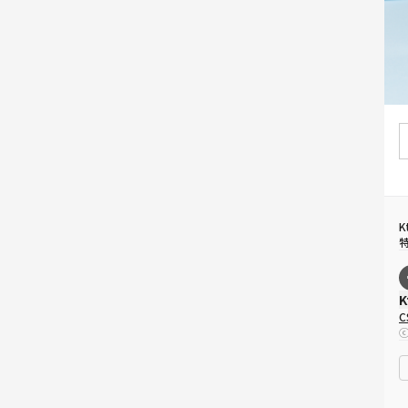
K
K
ⓒ
e