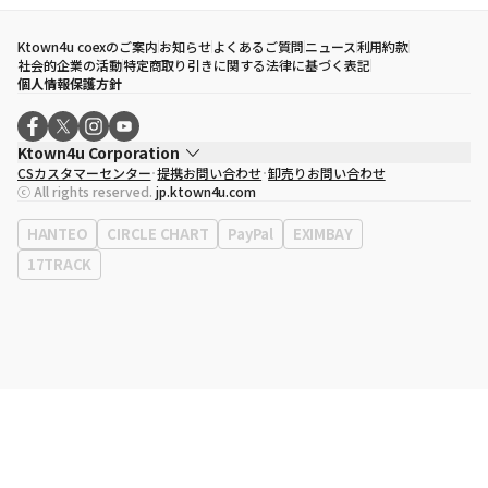
Ktown4u coexのご案内
お知らせ
よくあるご質問
ニュース
利用約款
社会的企業の活動
特定商取り引きに関する法律に基づく表記
個人情報保護方針
Ktown4u Corporation
CSカスタマーセンター
提携お問い合わせ
卸売りお問い合わせ
代表取締役
ソン・ヒョミン
ⓒ All rights reserved.
jp.ktown4u.com
事業者登録番号
120-87-71116
eContext
0120-23-7523
HANTEO
CIRCLE CHART
PayPal
EXIMBAY
事務所住所
ソウル特別市江南区永東大路513、3階(三成洞、coex)
17TRACK