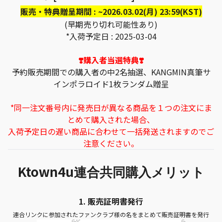
販売・特典贈呈期間 : ~2026.03.02(月) 23:59(KST)
(早期売り切れ可能性あり)
*入荷予定日 : 2025-03-04
❣️購入者当選特典❣️
予約販売期間での購入者の中2名抽選、KANGMIN真筆サ
インポラロイド1枚ランダム贈呈
*同一注文番号内に発売日が異なる商品を１つの注文にま
とめて購入された場合、
入荷予定日の遅い商品に合わせて一括発送されますのでご
注意ください。
Ktown4u
連合共同購入メリット
1.
販売証明書発行
連合リンクに参加されたファンクラブ様の名をまとめて販売証明書を発行