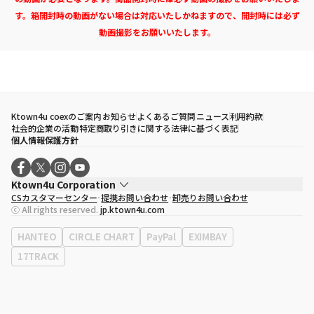
す。箱開封時の動画がない場合は対応いたしかねますので、開封時には必ず
動画撮影をお願いいたします。
Ktown4u coexのご案内
お知らせ
よくあるご質問
ニュース
利用約款
社会的企業の活動
特定商取り引きに関する法律に基づく表記
個人情報保護方針
Ktown4u Corporation
CSカスタマーセンター
提携お問い合わせ
卸売りお問い合わせ
代表取締役
ソン・ヒョミン
ⓒ All rights reserved.
jp.ktown4u.com
事業者登録番号
120-87-71116
eContext
0120-23-7523
HANTEO
CIRCLE CHART
PayPal
EXIMBAY
事務所住所
ソウル特別市江南区永東大路513、3階(三成洞、coex)
17TRACK