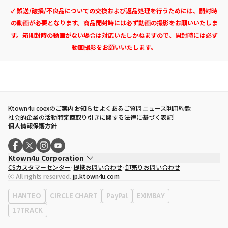
✓ 誤送/破損/不良品についての交換および返品処理を行うためには、開封時
の動画が必要となります。商品開封時には必ず動画の撮影をお願いいたしま
す。箱開封時の動画がない場合は対応いたしかねますので、開封時には必ず
動画撮影をお願いいたします。
Ktown4u coexのご案内
お知らせ
よくあるご質問
ニュース
利用約款
社会的企業の活動
特定商取り引きに関する法律に基づく表記
個人情報保護方針
Ktown4u Corporation
CSカスタマーセンター
提携お問い合わせ
卸売りお問い合わせ
代表取締役
ソン・ヒョミン
ⓒ All rights reserved.
jp.ktown4u.com
事業者登録番号
120-87-71116
eContext
0120-23-7523
HANTEO
CIRCLE CHART
PayPal
EXIMBAY
事務所住所
ソウル特別市江南区永東大路513、3階(三成洞、coex)
17TRACK