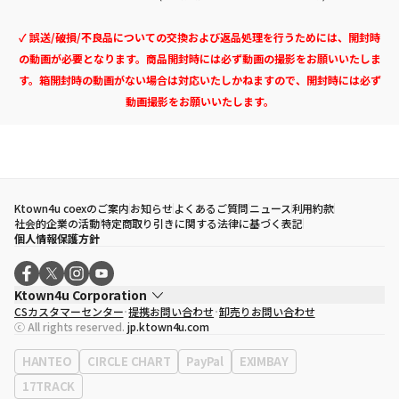
✓ 誤送/破損/不良品についての交換および返品処理を行うためには、開封時
の動画が必要となります。商品開封時には必ず動画の撮影をお願いいたしま
す。箱開封時の動画がない場合は対応いたしかねますので、開封時には必ず
動画撮影をお願いいたします。
Ktown4u coexのご案内
お知らせ
よくあるご質問
ニュース
利用約款
社会的企業の活動
特定商取り引きに関する法律に基づく表記
個人情報保護方針
Ktown4u Corporation
CSカスタマーセンター
提携お問い合わせ
卸売りお問い合わせ
代表取締役
ソン・ヒョミン
ⓒ All rights reserved.
jp.ktown4u.com
事業者登録番号
120-87-71116
eContext
0120-23-7523
HANTEO
CIRCLE CHART
PayPal
EXIMBAY
事務所住所
ソウル特別市江南区永東大路513、3階(三成洞、coex)
17TRACK