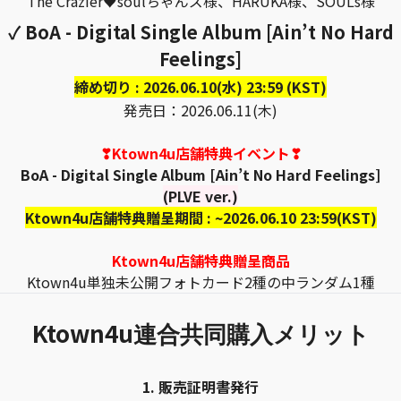
The Crazier♥soulちゃんズ様、HARUKA様、SOULs様
✓ BoA - Digital Single Album [Ain’t No Hard
Feelings]
締め切り : 2026.06.10(水) 23:59 (KST)
発売日：2026.06.11(木)
❣Ktown4u店舗特典イベント❣
BoA - Digital Single Album [Ain’t No Hard Feelings]
(PLVE ver.)
Ktown4u店舗特典贈呈期間 : ~2026.06.10 23:59(KST)
Ktown4u店舗特典贈呈商品
Ktown4u単独未公開フォトカード2種の中ランダム1種
Ktown4u
連合共同購入メリット
1.
販売証明書発行