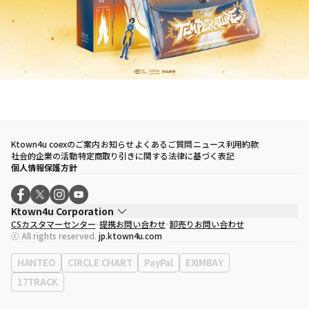
Ktown4u coexのご案内
お知らせ
よくあるご質問
ニュース
利用約款
社会的企業の活動
特定商取り引きに関する法律に基づく表記
個人情報保護方針
Ktown4u Corporation
CSカスタマーセンター
提携お問い合わせ
卸売りお問い合わせ
代表取締役
ソン・ヒョミン
ⓒ All rights reserved.
jp.ktown4u.com
事業者登録番号
120-87-71116
eContext
0120-23-7523
HANTEO
CIRCLE CHART
PayPal
EXIMBAY
事務所住所
ソウル特別市江南区永東大路513、3階(三成洞、coex)
17TRACK