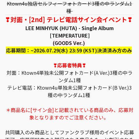
Ktown4u独店セルフィーフォトカード3種の中ランダム1
種
❣対面・[2nd] テレビ電話サイン会イベント❣
LEE MINHYUK (HUTA) - Single Album
[TEMPERATURE]
(GOODS Ver.)
応募期間：~2026.07.29(水) 23:59 (KST)決済済み方のみ
❣応募者特典❣
対面：Ktown4単独未公開フォトカード(A Ver.)3種の中ラ
ンダム1種
テレビ電話：Ktown4u単独未公開フォトカード(B Ver.)3
種の中ランダム1種
＊商品名に[サイン会]と記載されている商品のみ、応募対
象となりますのでご注意ください。
共同購入のみ商品としてファンクラブ様用のイベント応募