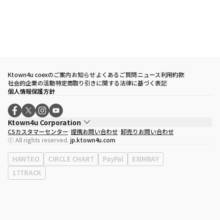
Ktown4u coexのご案内
お知らせ
よくあるご質問
ニュース
利用約款
社会的企業の活動
特定商取り引きに関する法律に基づく表記
個人情報保護方針
Ktown4u Corporation
CSカスタマーセンター
提携お問い合わせ
卸売りお問い合わせ
代表取締役
ソン・ヒョミン
ⓒ All rights reserved.
jp.ktown4u.com
事業者登録番号
120-87-71116
eContext
0120-23-7523
HANTEO
CIRCLE CHART
PayPal
EXIMBAY
事務所住所
ソウル特別市江南区永東大路513、3階(三成洞、coex)
17TRACK