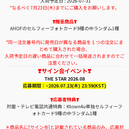
*入荷予定日 : 2026-07-31
*なるべく7月23日(木)までにご購入をお願いします。
❣️贈呈商品❣️
AHOFのセルフィーフォトカード9種の中ランダム1種
*同一注文番号内に発売日が異なる商品を１つの注文にま
とめて購入された場合、
入荷予定日の遅い商品に合わせて一括発送されますのでご
注意ください。
❣️サイン会イベント❣️
THE STAR 2026.08
応募期間：~2026.07.23(木) 23:59(KST)
❣️応募者特典❣️
対面・テレビ電話共通特典：Ktown4u単独セルフィーフ
ォトカード9種の中ランダム1種
＊商品名に[サイン会]と記載されている商品のみ、応募対