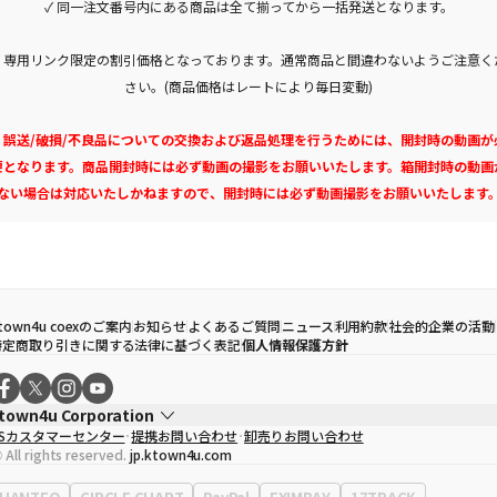
✓ 同一注文番号内にある商品は全て揃ってから一括発送となります。
✓ 専用リンク限定の割引価格となっております。通常商品と間違わないようご注意く
さい。(商品価格はレートにより毎日変動)
✓ 誤送/破損/不良品についての交換および返品処理を行うためには、開封時の動画が
要となります。商品開封時には必ず動画の撮影をお願いいたします。箱開封時の動画
ない場合は対応いたしかねますので、開封時には必ず動画撮影をお願いいたします
town4u coexのご案内
お知らせ
よくあるご質問
ニュース
利用約款
社会的企業の活動
特定商取り引きに関する法律に基づく表記
個人情報保護方針
town4u Corporation
CSカスタマーセンター
提携お問い合わせ
卸売りお問い合わせ
代表取締役
ソン・ヒョミン
 All rights reserved.
jp.ktown4u.com
事業者登録番号
120-87-71116
Context
0120-23-7523